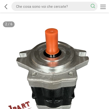
2
/
6