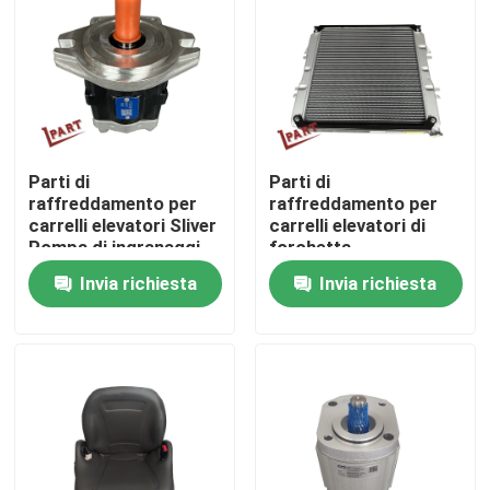
Parti di
Parti di
raffreddamento per
raffreddamento per
carrelli elevatori Sliver
carrelli elevatori di
Pompa di ingranaggi
forchetta
idraulici in alluminio
Invia richiesta
Invia richiesta
1172001069
Casa
Prodotti
Video