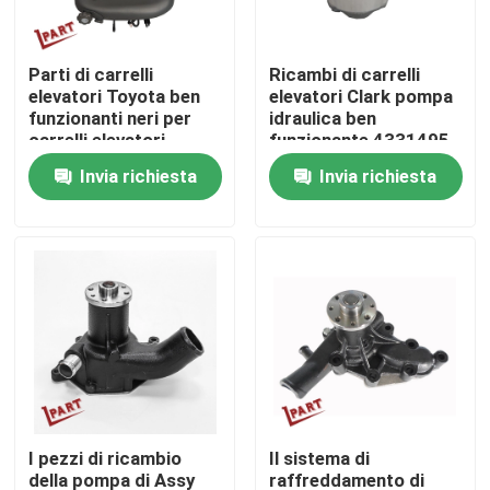
Circa noi
Parti di carrelli
Ricambi di carrelli
elevatori Toyota ben
elevatori Clark pompa
funzionanti neri per
idraulica ben
Giro della fabbrica
carrelli elevatori
funzionante 4331495
Toyota
Invia richiesta
Invia richiesta
Controllo di qualità
Contattici
Notizie
Richieda una citazione
I pezzi di ricambio
Il sistema di
Parti della batteria del carrello elevatore
della pompa di Assy
raffreddamento di