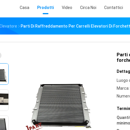
Casa
Prodotti
Video
Circa Noi
Contattici
Elevatore
Parti Di Raffreddamento Per Carrelli Elevatori Di Forchet
Parti 
forch
Dettagl
Luogo d
Marca:
Numero
Termin
Quantit
minimo