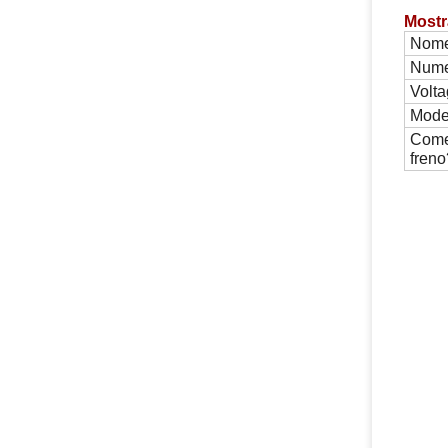
Mostr
Nome
Numer
Volta
Model
Come
freno