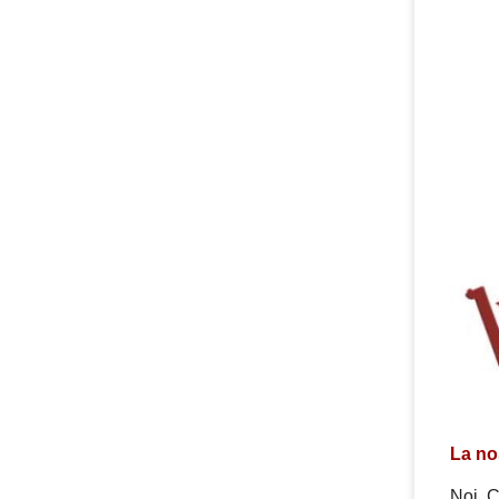
La no
Noi, C