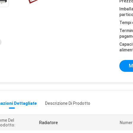
Prezzo
Imball
partico
Tempi 
Termini
pagam
Capaci
alimen
M
azioni Dettagliate
Descrizione Di Prodotto
ome Del
Radiatore
Numero
odotto: