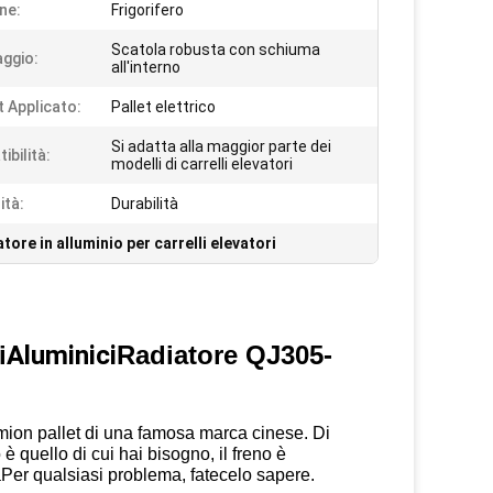
ne:
Frigorifero
Scatola robusta con schiuma
aggio:
all'interno
t Applicato:
Pallet elettrico
Si adatta alla maggior parte dei
ibilità:
modelli di carrelli elevatori
ità:
Durabilità
tore in alluminio per carrelli elevatori
i
Aluminici
Radiatore QJ305-
amion pallet di una famosa marca cinese. Di
 è quello di cui hai bisogno, il freno è
aPer qualsiasi problema, fatecelo sapere.