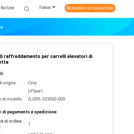
Italian
Notizie
Richiedere un preventivo
ta
di raffreddamento per carrelli elevatori di
etta
i:
i origine:
Cina
Liftpart
 di modello:
QJ305-333000-000
i di pagamento e spedizione:
à di ordine
1
: