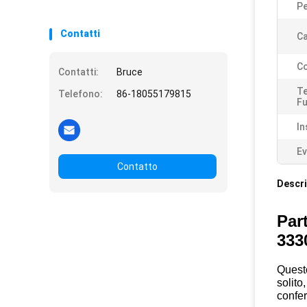
P
Contatti
C
Co
Contatti:
Bruce
Te
Telefono:
86-18055179815
F
In
Ev
Contatto
Descri
Part
333
Questo
solito
confer