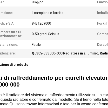
eso:
8 kg/pc
Funzio
ampione:
Il campione è fornito
Imball
dice S.A.:
8431209000
Forklif
mperatura Di
0-50 gradi Celsius
Compat
unzionamento:
stallazione:
Facile.
Durabil
idenziare:
QJ305-333000-000 Radiatore in alluminio
,
Radia
zione di prodotto
i di raffreddamento per carrelli elevator
000-000
 è il radiatore del sistema di raffreddamento utilizzato su un c
, questo radiatore è confermato dal modello. Se il freno nella foto
mato.Qui sotto trovate informazioni e foto per la vostra conferm