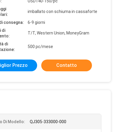
:
USD140-150/pc
aggi
imballato con schiuma in cassaforte
lari:
di consegna:
6-9 giorni
 di
T/T, Western Union, MoneyGram
ento:
tà di
500 pc/mese
tazione:
iglior Prezzo
Contatto
 Di Modello:
QJ305-333000-000