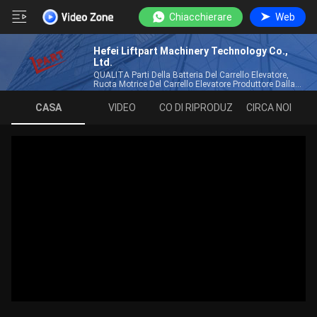
Chiacchierare
Web
Hefei Liftpart Machinery Technology Co.,
Ltd.
QUALITÀ Parti Della Batteria Del Carrello Elevatore,
Ruota Motrice Del Carrello Elevatore Produttore Dalla
Cina
CASA
VIDEO
ELENCO DI RIPRODUZIONE
CIRCA NOI