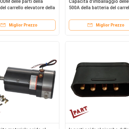
ODM delle parti della
Capacità d'imballaggio delle
del carrello elevatore della
500A della batteria del carre
 24V di anno disponibile
elevatore del cartone del
connettore M8
Miglior Prezzo
Miglior Prezzo