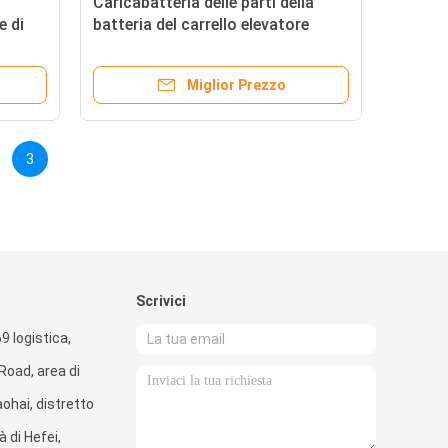
Caricabatteria delle parti della
e di
batteria del carrello elevatore
 una
1121-520004-0A ESCH24V5A
Miglior Prezzo
3
Scrivici
9 logistica,
oad, area di
aohai, distretto
à di Hefei,