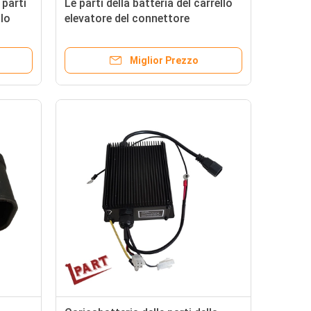
 parti
Le parti della batteria del carrello
llo
elevatore del connettore
ODM/dell'OEM M8 hanno messo
400*400*400mm
Miglior Prezzo