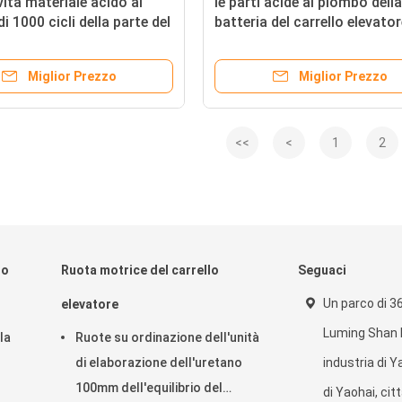
vita materiale acido al
le parti acide al piombo della
i 1000 cicli della parte del
batteria del carrello elevator
 elevatore del connettore
24V 500A hanno messo con
garanzia da 2 anni
Miglior Prezzo
Miglior Prezzo
<<
<
1
2
lo
Ruota motrice del carrello
Seguaci
Un parco di 36
elevatore
Luming Shan R
la
Ruote su ordinazione dell'unità
di elaborazione dell'uretano
industria di Y
100mm dell'equilibrio del
di Yaohai, citt