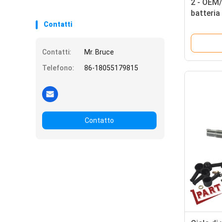
2 - OEM/
batteria 
garanzia
Contatti
Contatti:
Mr. Bruce
Telefono:
86-18055179815
Contatto