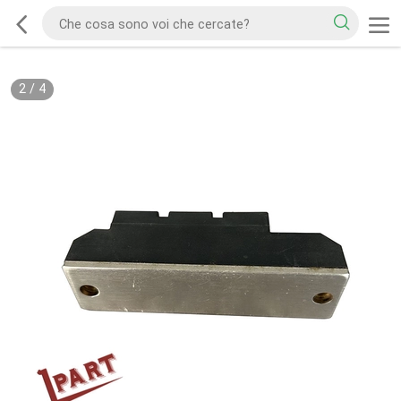
2
/
4