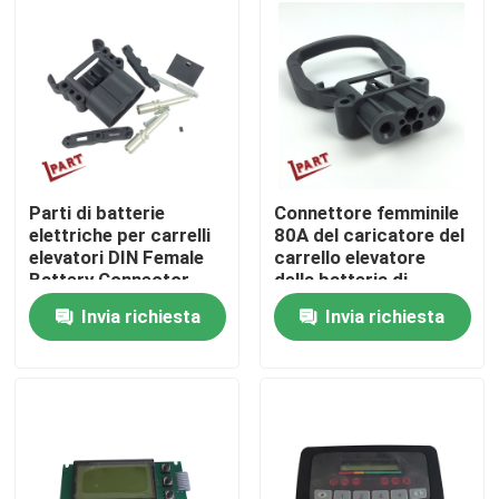
Prodotti
Video
Parti della batteria del carrello elevatore
Parti di batterie
Connettore femminile
elettriche per carrelli
80A del caricatore del
elevatori DIN Female
carrello elevatore
Ruota motrice del carrello elevatore
Battery Connector
della batteria di
80A per esigenze
BACCANO elettrico
Invia richiesta
Invia richiesta
personalizzate
delle parti
Regolatore del motore del carrello elevatore
Motore elettrico del carrello elevatore
Luci del carrello elevatore del LED