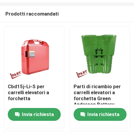
Prodotti raccomandati
Cbd15j-Li-S per
Parti di ricambio per
carrelli elevatori a
carrelli elevatori a
Casa
forchetta
forchetta Green
Anderson Battery
Connector SBE320
Chi siamo
Invia richiesta
Invia richiesta
320A 150V
Contatti