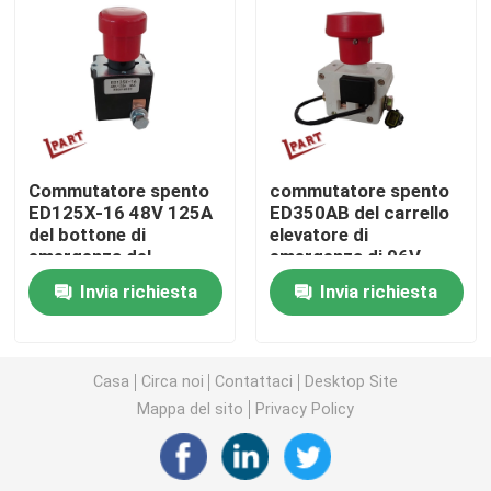
Ruota motrice del carrello elevatore
Regolatore del motore del carrello elevatore
Commutatore spento
commutatore spento
Motore elettrico del carrello elevatore
ED125X-16 48V 125A
ED350AB del carrello
del bottone di
elevatore di
emergenza del
emergenza di 96V
Luci del carrello elevatore del LED
carrello elevatore del
350A
Invia richiesta
Invia richiesta
ODM
Commutatore del carrello elevatore
Casa
Circa noi
Contattaci
Desktop Site
Contattore elettrico del carrello elevatore
Mappa del sito
Privacy Policy
Maniglia del carrello elevatore