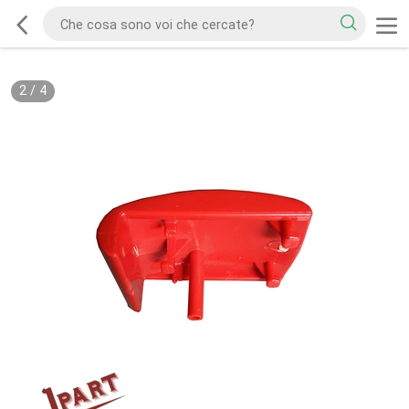
2
/
4