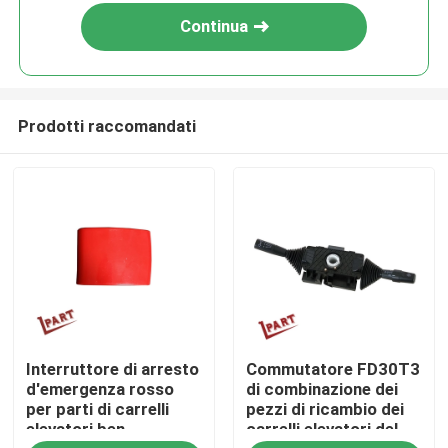
Continua
Prodotti raccomandati
Casa
Interruttore di arresto
Commutatore FD30T3
Prodotti
d'emergenza rosso
di combinazione dei
per parti di carrelli
pezzi di ricambio dei
elevatori ben
carrelli elevatori del
Video