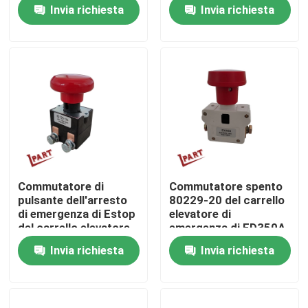
funzionanti
camion
Invia richiesta
Invia richiesta
Circa noi
Giro della fabbrica
Controllo di qualità
Contattici
Commutatore di
Commutatore spento
pulsante dell'arresto
80229-20 del carrello
Notizie
di emergenza di Estop
elevatore di
del carrello elevatore
emergenza di ED350A
ED125-36
Invia richiesta
Invia richiesta
Richieda una citazione
Parti della batteria del carrello elevatore