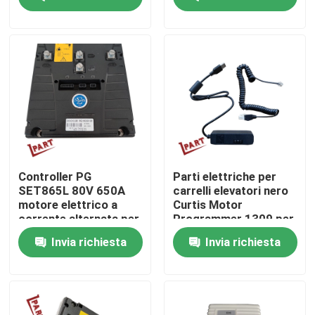
70 mm
PM400CTU007
Circa noi
Giro della fabbrica
Controllo di qualità
Contattici
Controller PG
Parti elettriche per
SET865L 80V 650A
carrelli elevatori nero
motore elettrico a
Curtis Motor
Notizie
corrente alternata per
Programmer 1309 per
carrelli elevatori
Curtis Controller
Invia richiesta
Invia richiesta
Richieda una citazione
Parti della batteria del carrello elevatore