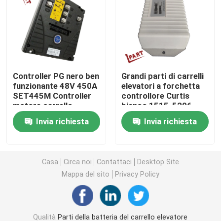
Ruota motrice del carrello elevatore
Regolatore del motore del carrello elevatore
Controller PG nero ben
Grandi parti di carrelli
funzionante 48V 450A
elevatori a forchetta
Motore elettrico del carrello elevatore
SET445M Controller
controllore Curtis
motore carrello
bianco 1515-5206
elevatore
48V 250A
Luci del carrello elevatore del LED
Invia richiesta
Invia richiesta
Commutatore del carrello elevatore
Casa
Circa noi
Contattaci
Desktop Site
Mappa del sito
Privacy Policy
Contattore elettrico del carrello elevatore
Maniglia del carrello elevatore
Qualità
Parti della batteria del carrello elevatore