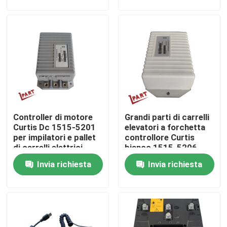
Circa noi
Giro della fabbrica
Controllo di qualità
Controller di motore
Grandi parti di carrelli
Contattici
Curtis Dc 1515-5201
elevatori a forchetta
per impilatori e pallet
controllore Curtis
di carrelli elettrici
bianco 1515-5206
Notizie
48V 250A
Invia richiesta
Invia richiesta
Richieda una citazione
Parti della batteria del carrello elevatore