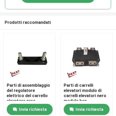
Prodotti raccomandati
Casa
Parti di assemblaggio
Parti di carrelli
del regolatore
elevatori modulo di
elettrico del carrello
carrelli elevatori nero
Prodotti
elevatore nero
modulo ben
tenitore del fusibile JX
funzionante
Invia richiesta
Invia richiesta
70 mm
PM400CTU007
Video