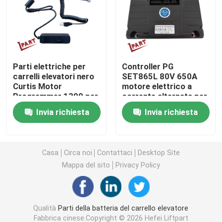
Ruota motrice del carrello elevatore
Regolatore del motore del carrello elevatore
Parti elettriche per
Controller PG
carrelli elevatori nero
SET865L 80V 650A
Curtis Motor
motore elettrico a
Motore elettrico del carrello elevatore
Programmer 1309 per
corrente alternata per
Curtis Controller
carrelli elevatori
Invia richiesta
Invia richiesta
Luci del carrello elevatore del LED
Commutatore del carrello elevatore
Casa
Circa noi
Contattaci
Desktop Site
Mappa del sito
Privacy Policy
Contattore elettrico del carrello elevatore
Qualità
Parti della batteria del carrello elevatore
Maniglia del carrello elevatore
Fabbrica cinese.Copyright © 2026 Hefei Liftpart