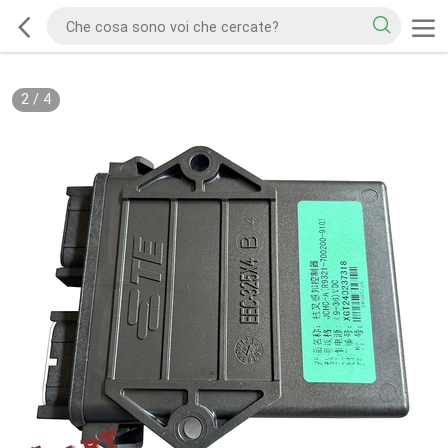
2
/
4