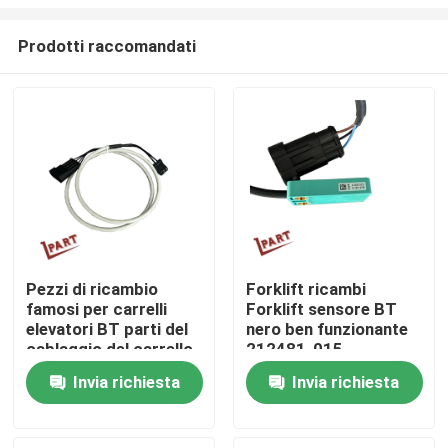
Prodotti raccomandati
Pezzi di ricambio
Forklift ricambi
famosi per carrelli
Forklift sensore BT
Casa
elevatori BT parti del
nero ben funzionante
cablaggio del carrello
212481-015
elevatore 169083
Prodotti
Invia richiesta
Invia richiesta
Video