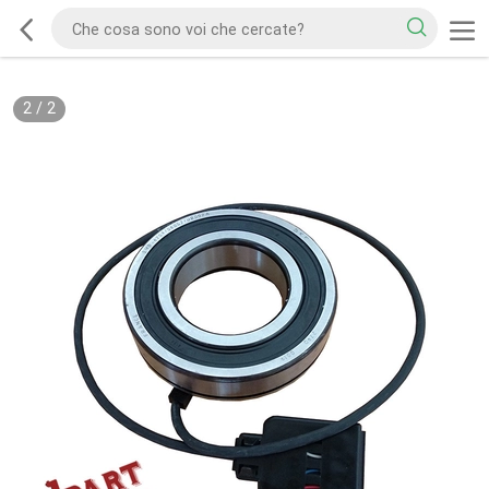
2
/
2