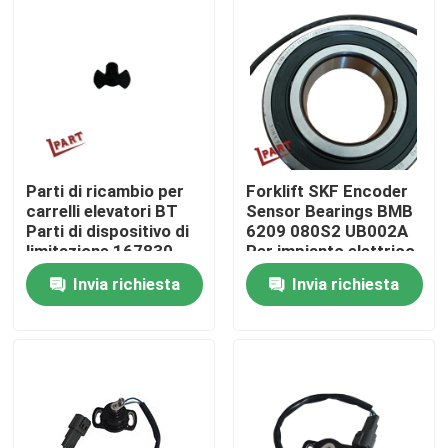
Circa noi
Giro della fabbrica
Controllo di qualità
Parti di ricambio per
Forklift SKF Encoder
carrelli elevatori BT
Sensor Bearings BMB
Parti di dispositivo di
6209 080S2 UB002A
Contattici
limitazione 167830
Per impianto elettrico
Invia richiesta
Invia richiesta
Notizie
Richieda una citazione
Parti della batteria del carrello elevatore