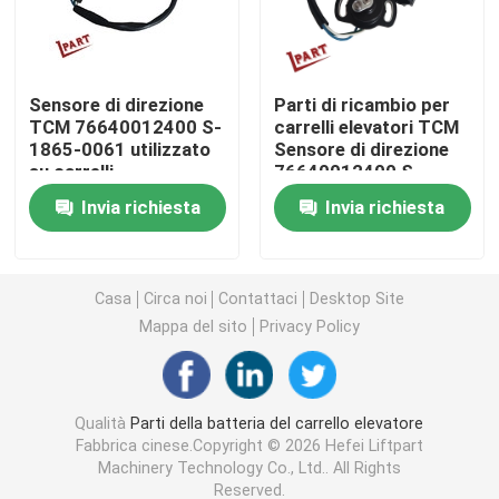
Ruota motrice del carrello elevatore
Sensore di direzione
Parti di ricambio per
TCM 76640012400 S-
carrelli elevatori TCM
Regolatore del motore del carrello elevatore
1865-0061 utilizzato
Sensore di direzione
su carrelli
76640012400 S-
elevatori/palette/dischi
1865-0061
Motore elettrico del carrello elevatore
Invia richiesta
Invia richiesta
elettrici
Luci del carrello elevatore del LED
Casa
Circa noi
Contattaci
Desktop Site
Mappa del sito
Privacy Policy
Commutatore del carrello elevatore
Contattore elettrico del carrello elevatore
Qualità
Parti della batteria del carrello elevatore
Fabbrica cinese.Copyright © 2026 Hefei Liftpart
Machinery Technology Co., Ltd.. All Rights
Maniglia del carrello elevatore
Reserved.