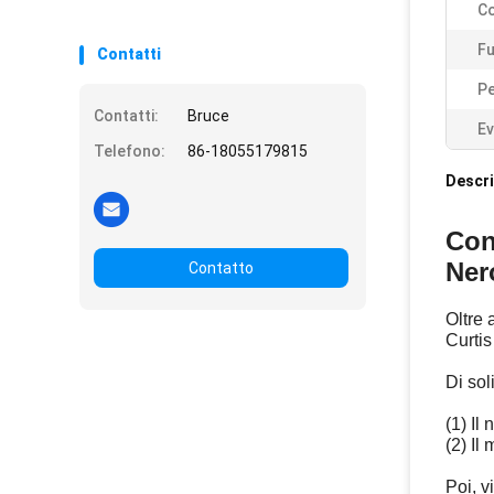
Co
Fu
Contatti
P
Contatti:
Bruce
Ev
Telefono:
86-18055179815
Descri
Con
Ner
Contatto
Oltre 
Curtis
Di sol
(1) Il
(2) Il
Poi, v