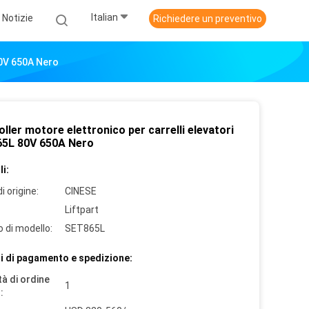
Italian
Notizie
Richiedere un preventivo
80V 650A Nero
ller motore elettronico per carrelli elevatori
5L 80V 650A Nero
i:
i origine:
CINESE
Liftpart
 di modello:
SET865L
i di pagamento e spedizione:
à di ordine
1
: