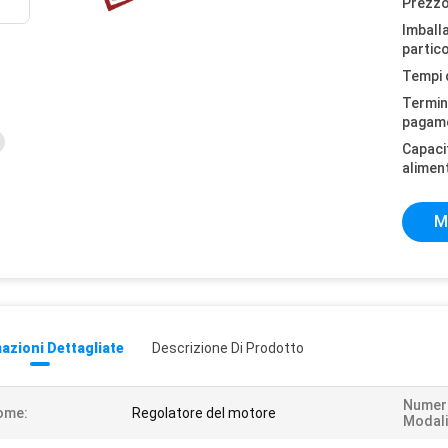
Prezzo
Imball
partico
Tempi 
Termini
pagam
Capaci
alimen
M
azioni Dettagliate
Descrizione Di Prodotto
Numera
ome:
Regolatore del motore
Modali