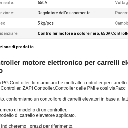
rrente:
650A
Voltag
nzione:
Regolatore dell'azionamento
Pacco
eso:
5 kg/pcs
Campi
idenziare:
Controller motore a colore nero
,
650A Controll
zione di prodotto
troller motore elettronico per carrelli 
o
a PG Controller, forniamo anche molti altri controller per carrelli
 Controller, ZAPI Controller,Controller delle PMI e così viaFacci
ito, confermiamo un controllore di carrelli elevatori in base ai fatto
 numero di modello di un controller.
 modello di carrello elevatore applicato.
i indicheremo i prezzi per riferimento.