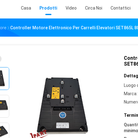
Casa
Prodotti
Video
Circa Noi
Contattici
tore
Controller Motore Elettronico Per Carrelli Elevatori SET865L 
Contro
SET86
Dettagl
Luogo d
Marca:
Numero
Termin
Quantit
minimo