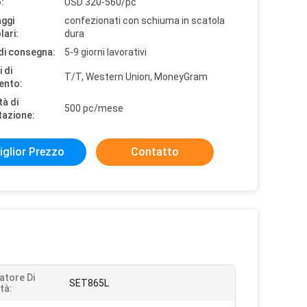
:
USD 320-560/pc
aggi
confezionati con schiuma in scatola
lari:
dura
di consegna:
5-9 giorni lavorativi
 di
T/T, Western Union, MoneyGram
ento:
tà di
500 pc/mese
tazione:
iglior Prezzo
Contatto
tore Di
SET865L
tà: