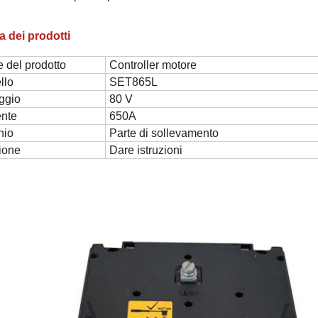
a dei prodotti
 del prodotto
Controller motore
llo
SET865L
ggio
80 V
ente
650A
hio
Parte di sollevamento
ione
Dare istruzioni