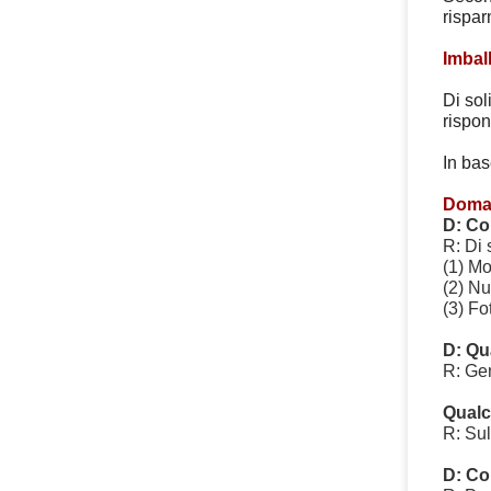
rispar
Imbal
Di sol
rispon
In bas
Doman
D: Co
R: Di 
(1) Mo
(2) Nu
(3) Fo
D: Qu
R: Gen
Qualc
R: Sul
D: Co