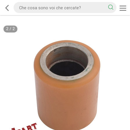
2
/
2