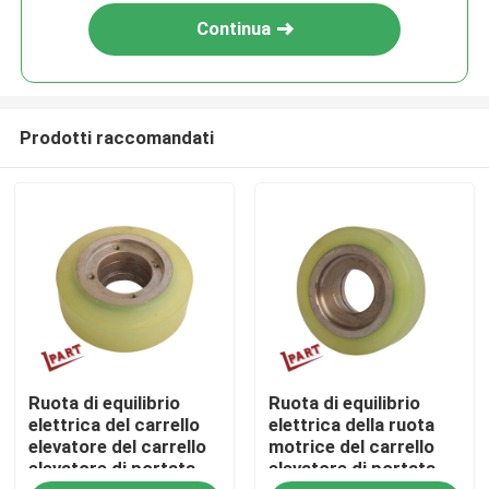
Continua
Prodotti raccomandati
Casa
Ruota di equilibrio
Ruota di equilibrio
Prodotti
elettrica del carrello
elettrica della ruota
elevatore del carrello
motrice del carrello
elevatore di portata
elevatore di portata
Video