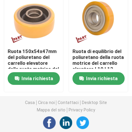
Ruota motrice del carrello elevatore
Regolatore del motore del carrello elevatore
Ruota 150x54x47mm
Ruota di equilibrio del
Motore elettrico del carrello elevatore
del poliuretano del
poliuretano della ruota
carrello elevatore
motrice del carrello
della ruota motrice del
elevatore L10 L12
Luci del carrello elevatore del LED
carrello elevatore
150x50x55mm
Invia richiesta
Invia richiesta
Commutatore del carrello elevatore
Casa
Circa noi
Contattaci
Desktop Site
Contattore elettrico del carrello elevatore
Mappa del sito
Privacy Policy
Maniglia del carrello elevatore