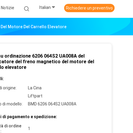
Italian
Notizie
Richiedere un preventivo
Del Motore Del Carrello Elevatore
u ordinazione 6206 064S2 UA008A del
icatore del freno magnetico del motore del
lo elevatore
i:
i origine:
La Cina
Liftpart
 di modello:
BMD 6206 064S2 UA008A
i di pagamento e spedizione:
à di ordine
1
: