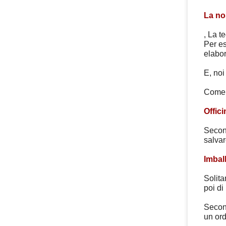
La no
, La t
Per es
elabor
E, noi
Come f
Offic
Second
salvar
Imbal
Solita
poi di
Second
un ord