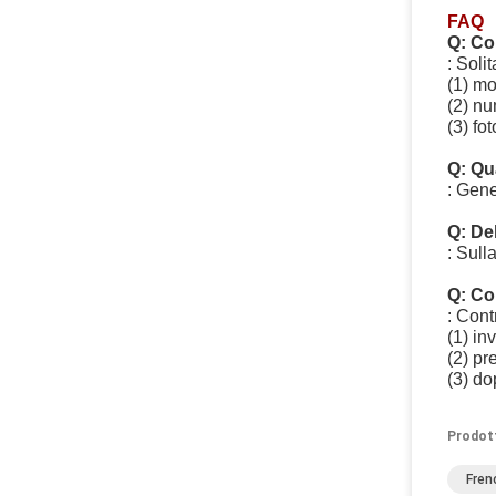
FAQ
Q: Co
: Soli
(1) mo
(2) nu
(3) fot
Q: Qu
: Gene
Q: Del
: Sull
Q: Co
: Cont
(1) in
(2) pr
(3) do
Prodot
Fren