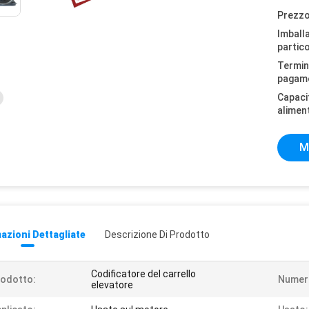
Prezzo
Imball
partico
Termini
pagam
Capaci
alimen
M
azioni Dettagliate
Descrizione Di Prodotto
Codificatore del carrello
odotto:
Numero
elevatore