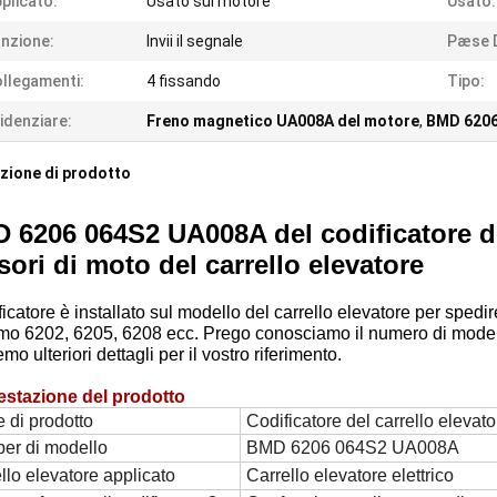
plicato:
Usato sul motore
Usato:
nzione:
Invii il segnale
Pæse D
llegamenti:
4 fissando
Tipo:
idenziare:
Freno magnetico UA008A del motore
,
BMD 6206
zione di prodotto
 6206 064S2 UA008A del codificatore del
sori di moto del carrello elevatore
ificatore è installato sul modello del carrello elevatore per spedir
mo 6202, 6205, 6208 ecc. Prego conosciamo il numero di modell
emo ulteriori dettagli per il vostro riferimento.
estazione del prodotto
 di prodotto
Codificatore del carrello elevato
er di modello
BMD 6206 064S2 UA008A
llo elevatore applicato
Carrello elevatore elettrico