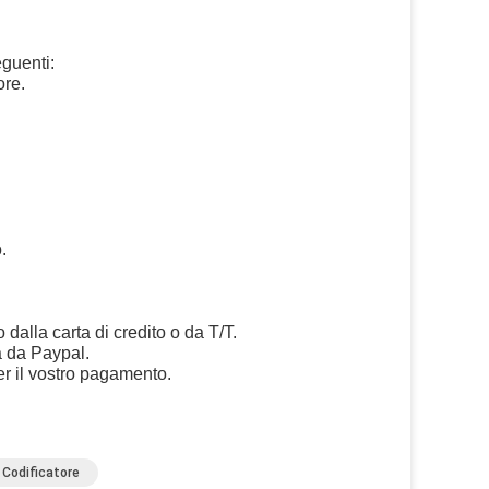
eguenti:
ore.
.
dalla carta di credito o da T/T.
ra da Paypal.
er il vostro pagamento.
 Codificatore