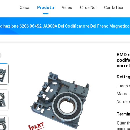
Casa
Prodotti
Video
Circa Noi
Contattici
dinazione 6206 064S2 UA008A Del Codificatore Del Freno Magnetico 
BMD s
codif
carrel
Dettagl
Luogo d
Marca:
Numero
Termin
Quantit
minimo