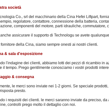
stra società
ecnologia Co., srl del macchinario della Cina Hefei Liftpart, forni
empio, regolatore, contattore, connessione della batteria, contat
azione, componenti del motore, parti idrauliche, commutatore, 
 anche assicurare il supporto di Technologu se avete qualunque
ornitore della Cina, siamo sempre onesti ai nostri clienti.
ina & sala d'esposizione
o l'indagine dei clienti, abbiamo lotti dei pezzi di ricambio in
e il tempo. Prego gentilmente conosciamo i vostri prodotti interes
laggio & consegna
mente, le merci sono inviate nei 1-2 giorni. Se speciale prodotti
 risposta presto.
o i requisiti dei clienti. le merci saranno inviate da preciso, da
ine, controlli prego molto il dettaglio con noi.