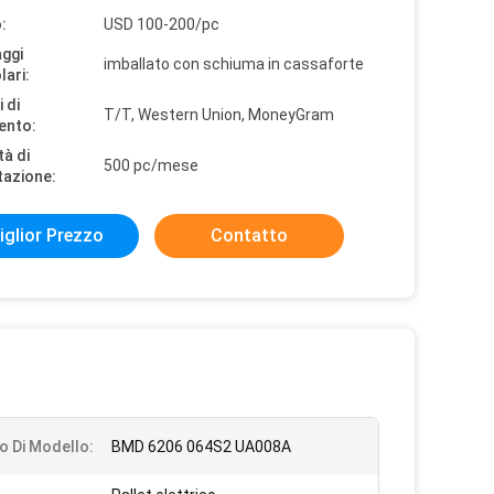
:
USD 100-200/pc
aggi
imballato con schiuma in cassaforte
lari:
 di
T/T, Western Union, MoneyGram
ento:
tà di
500 pc/mese
tazione:
iglior Prezzo
Contatto
 Di Modello:
BMD 6206 064S2 UA008A