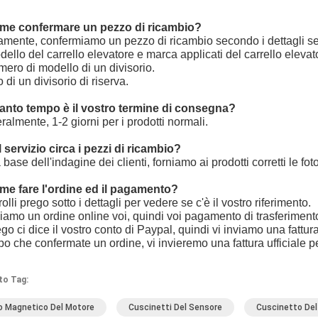
me confermare un pezzo di ricambio?
tamente, confermiamo un pezzo di ricambio secondo i dettagli s
dello del carrello elevatore e marca applicati del carrello elevat
mero di modello di un divisorio.
o di un divisorio di riserva.
anto tempo è il vostro termine di consegna?
ralmente, 1-2 giorni per i prodotti normali.
 servizio circa i pezzi di ricambio?
a base dell'indagine dei clienti, forniamo ai prodotti corretti le foto
me fare l'ordine ed il pagamento?
rolli prego sotto i dettagli per vedere se c'è il vostro riferimento.
viamo un ordine online voi, quindi voi pagamento di trasferimento 
ego ci dice il vostro conto di Paypal, quindi vi inviamo una fattu
po che confermate un ordine, vi invieremo una fattura ufficiale p
to Tag:
o Magnetico Del Motore
Cuscinetti Del Sensore
Cuscinetto Del