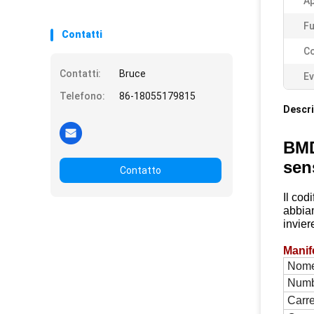
Ap
Fu
Contatti
Co
Contatti:
Bruce
Ev
Telefono:
86-18055179815
Descri
BMD
sen
Contatto
Il cod
abbia
invier
Manif
Nome
Numb
Carre