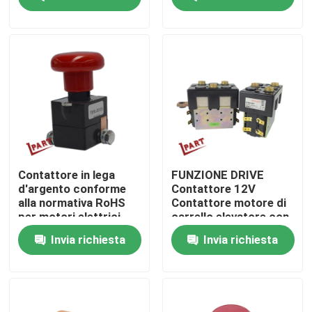
SW280B-158 12V
Circa noi
Giro della fabbrica
Controllo di qualità
Contattici
Contattore in lega
FUNZIONE DRIVE
d'argento conforme
Contattore 12V
alla normativa RoHS
Contattore motore di
Notizie
per motori elettrici
carrello elevatore con
per carrelli elevatori
bobina CC
Invia richiesta
Invia richiesta
Richieda una citazione
Parti della batteria del carrello elevatore