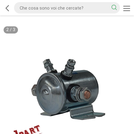
2
/
3