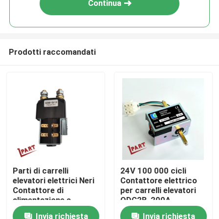
Continua
Prodotti raccomandati
Casa
Parti di carrelli
24V 100 000 cicli
elevatori elettrici Neri
Contattore elettrico
Prodotti
Contattore di
per carrelli elevatori
alimentazione a
QDC2B-200A
corrente continua
Invia richiesta
Invia richiesta
Video