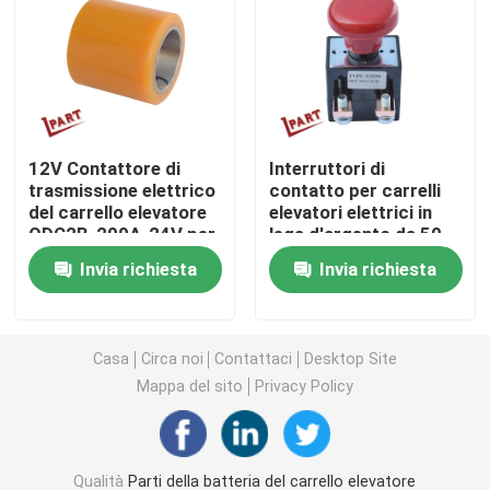
Ruota motrice del carrello elevatore
Regolatore del motore del carrello elevatore
12V Contattore di
Interruttori di
trasmissione elettrico
contatto per carrelli
Motore elettrico del carrello elevatore
del carrello elevatore
elevatori elettrici in
QDC2B-200A-24V per
lega d'argento da 50
pallet elettrici
000 cicli per una
Luci del carrello elevatore del LED
Invia richiesta
Invia richiesta
certificato CE / RoHS
maggiore affidabilità
Commutatore del carrello elevatore
Casa
Circa noi
Contattaci
Desktop Site
Mappa del sito
Privacy Policy
Contattore elettrico del carrello elevatore
Maniglia del carrello elevatore
Qualità
Parti della batteria del carrello elevatore