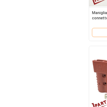
Maniglia
connetto
batteria 