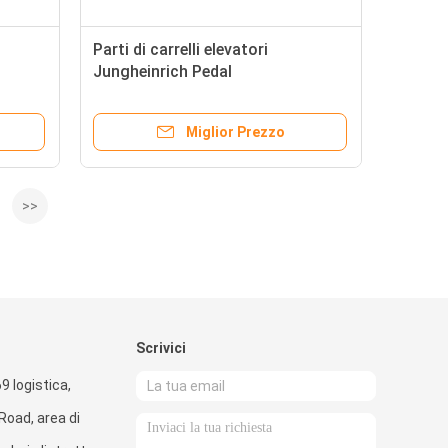
Parti di carrelli elevatori
Jungheinrich Pedal
i del
dell'acceleratore del carrello
elevatore 51248538
Miglior Prezzo
>>
Scrivici
9 logistica,
oad, area di