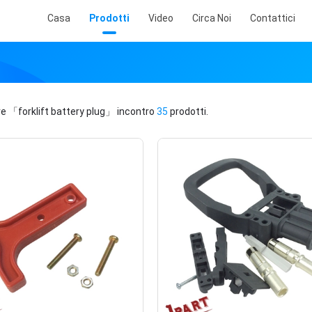
Casa
Prodotti
Video
Circa Noi
Contattici
ve
「forklift battery plug」
incontro
35
prodotti.