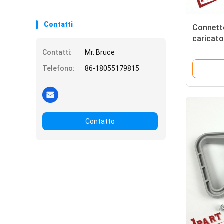
Contatti
Connetto
caricato
della ba
Contatti:
Mr. Bruce
elettrico
Telefono:
86-18055179815
Contatto