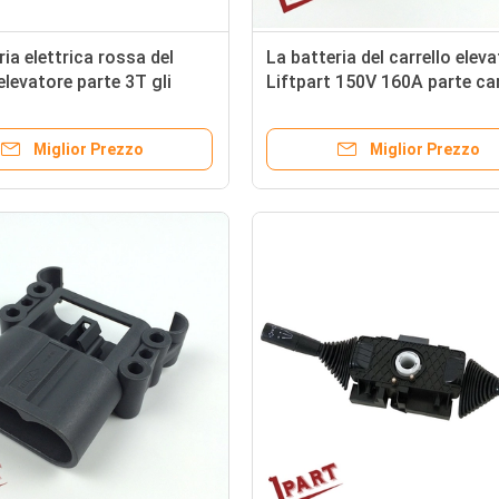
ria elettrica rossa del
La batteria del carrello eleva
elevatore parte 3T gli
Liftpart 150V 160A parte ca
i 600V della spina 350A
alla spina il connettore mas
su misura
Miglior Prezzo
Miglior Prezzo