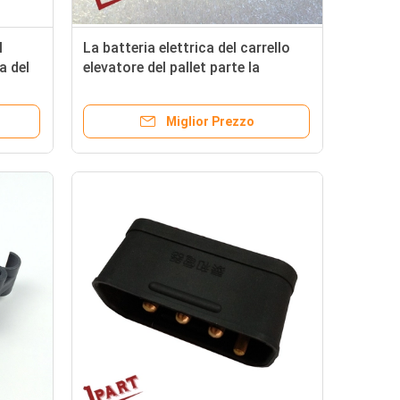
l
La batteria elettrica del carrello
a del
elevatore del pallet parte la
20A
maniglia Grey Color di Connetor
della spina del caricatore 50A
Miglior Prezzo