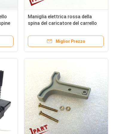
ello
Maniglia elettrica rossa della
spine
spina del caricatore del carrello
elevatore per la batteria di 175A
350A
Miglior Prezzo