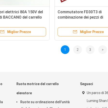
ri elettrici 80A 150V del
Commutatore FD30T3 di
di BACCANO del carrello
combinazione dei pezzi di
e dell'incavo maschio della
ricambio dei carrelli elevator
camion
Miglior Prezzo
Miglior Prezzo
1
2
3
>
lo
Ruota motrice del carrello
Seguaci
Un parco di 36
elevatore
Luming Shan R
la
Ruote su ordinazione dell'unità