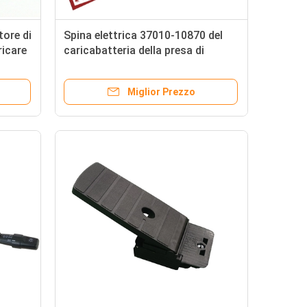
tore di
Spina elettrica 37010-10870 del
ricare
caricabatteria della presa di
chio
alimentazione del carrello
elevatore del Giappone
Miglior Prezzo